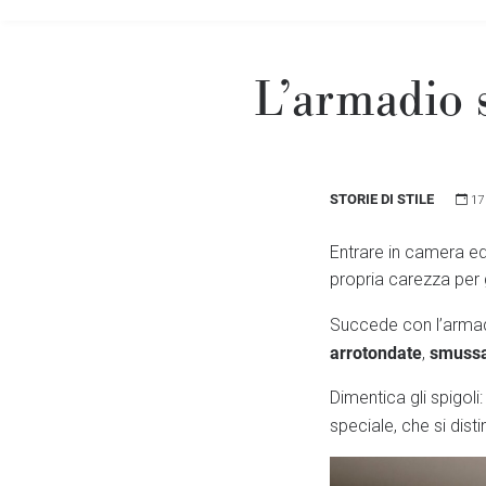
L’armadio s
STORIE DI STILE
17
Entrare in camera e
propria carezza per g
Succede con l’armad
arrotondate
smuss
,
Dimentica gli spigoli
speciale, che si dis