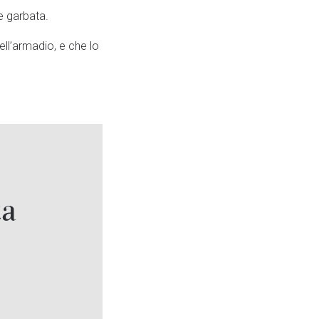
e garbata.
ll’armadio, e che lo
ta