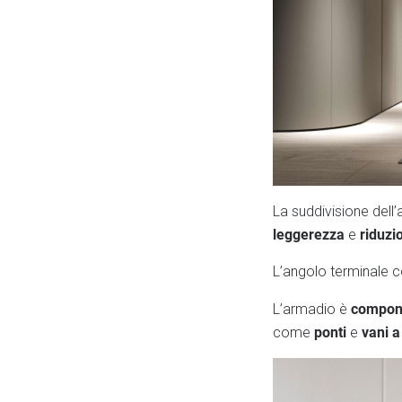
La suddivisione dell’
leggerezza
riduzi
e
L’angolo terminale c
componi
L’armadio è
ponti
vani a
come
e