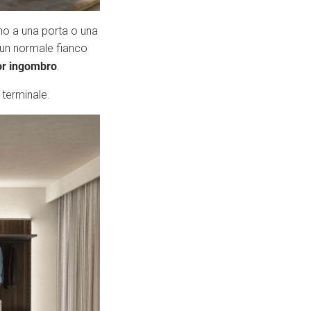
ino a una porta o una
i un normale fianco
r ingombro
.
 terminale.