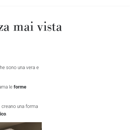
za mai vista
 che sono una vera e
forme
 ama le
che creano una forma
ico
.