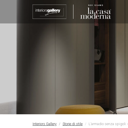
Interiors Gallery
Storie di stile
L’armadio senza spigoli: 